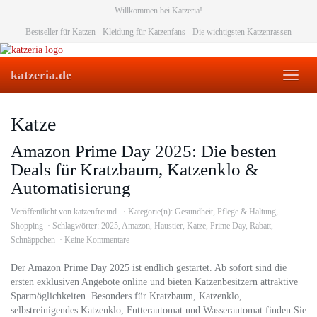
Skip
Willkommen bei Katzeria!
to
Bestseller für Katzen
Kleidung für Katzenfans
Die wichtigsten Katzenrassen
main
content
katzeria.de
Toggl
naviga
Katze
Amazon Prime Day 2025: Die besten
Deals für Kratzbaum, Katzenklo &
Automatisierung
Veröffentlicht von
katzenfreund
Kategorie(n):
Gesundheit
,
Pflege & Haltung
,
Shopping
Schlagwörter:
2025
,
Amazon
,
Haustier
,
Katze
,
Prime Day
,
Rabatt
,
Schnäppchen
Keine Kommentare
Der Amazon Prime Day 2025 ist endlich gestartet. Ab sofort sind die
ersten exklusiven Angebote online und bieten Katzenbesitzern attraktive
Sparmöglichkeiten. Besonders für Kratzbaum, Katzenklo,
selbstreinigendes Katzenklo, Futterautomat und Wasserautomat finden Sie