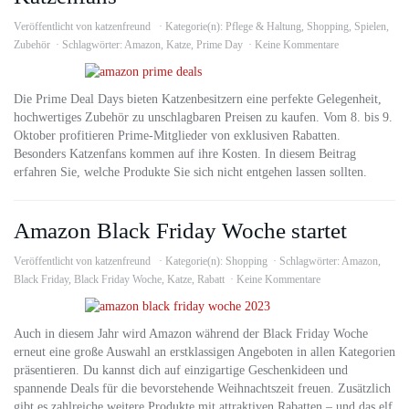
Veröffentlicht von
katzenfreund
Kategorie(n):
Pflege & Haltung
,
Shopping
,
Spielen
,
Zubehör
Schlagwörter:
Amazon
,
Katze
,
Prime Day
Keine Kommentare
Die Prime Deal Days bieten Katzenbesitzern eine perfekte Gelegenheit,
hochwertiges Zubehör zu unschlagbaren Preisen zu kaufen. Vom 8. bis 9.
Oktober profitieren Prime-Mitglieder von exklusiven Rabatten.
Besonders Katzenfans kommen auf ihre Kosten. In diesem Beitrag
erfahren Sie, welche Produkte Sie sich nicht entgehen lassen sollten.
Amazon Black Friday Woche startet
Veröffentlicht von
katzenfreund
Kategorie(n):
Shopping
Schlagwörter:
Amazon
,
Black Friday
,
Black Friday Woche
,
Katze
,
Rabatt
Keine Kommentare
Auch in diesem Jahr wird Amazon während der Black Friday Woche
erneut eine große Auswahl an erstklassigen Angeboten in allen Kategorien
präsentieren. Du kannst dich auf einzigartige Geschenkideen und
spannende Deals für die bevorstehende Weihnachtszeit freuen. Zusätzlich
gibt es zahlreiche weitere Produkte mit attraktiven Rabatten – und das elf