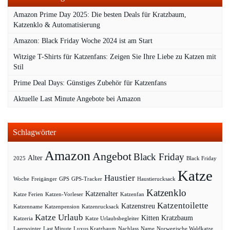
Amazon Prime Day 2025: Die besten Deals für Kratzbaum,
Katzenklo & Automatisierung
Amazon: Black Friday Woche 2024 ist am Start
Witzige T-Shirts für Katzenfans: Zeigen Sie Ihre Liebe zu Katzen mit
Stil
Prime Deal Days: Günstiges Zubehör für Katzenfans
Aktuelle Last Minute Angebote bei Amazon
Schlagwörter
Amazon
Angebot
Black Friday
Alter
2025
Black Friday
Katze
Haustier
Woche
Freigänger
GPS
GPS-Tracker
Haustierucksack
Katzenklo
Katzenalter
Katze Ferien
Katzen-Vorleser
Katzenfan
Katzentoilette
Katzenstreu
Katzenname
Katzenpension
Katzenrucksack
Katze Urlaub
Kitten
Kratzbaum
Katzeria
Katze Urlaubsbegleiter
Laerpointer
Last Minute
Luxus Kratzbaum
Nachlass
Name
Norwegische Waldkatze