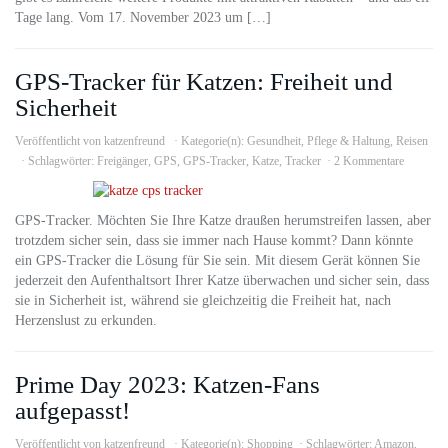
Tage lang. Vom 17. November 2023 um […]
GPS-Tracker für Katzen: Freiheit und
Sicherheit
Veröffentlicht von
katzenfreund
Kategorie(n):
Gesundheit
,
Pflege & Haltung
,
Reisen
Schlagwörter:
Freigänger
,
GPS
,
GPS-Tracker
,
Katze
,
Tracker
2 Kommentare
GPS-Tracker. Möchten Sie Ihre Katze draußen herumstreifen lassen, aber
trotzdem sicher sein, dass sie immer nach Hause kommt? Dann könnte
ein GPS-Tracker die Lösung für Sie sein. Mit diesem Gerät können Sie
jederzeit den Aufenthaltsort Ihrer Katze überwachen und sicher sein, dass
sie in Sicherheit ist, während sie gleichzeitig die Freiheit hat, nach
Herzenslust zu erkunden.
Prime Day 2023: Katzen-Fans
aufgepasst!
Veröffentlicht von
katzenfreund
Kategorie(n):
Shopping
Schlagwörter:
Amazon
,