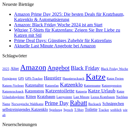
Neueste Bieträge
Amazon Prime Day 2025: Die besten Deals für Kratzbaum,
Katzenklo & Automatisierung
Amazon: Black Friday Woche 2024 ist am Start
Witzige T-Shirts für Katzenfans: Zeigen Sie Ihre Liebe zu
Katzen mit Stil
Prime Deal Days: Günstiges Zubehör für Katzenfans
Aktuelle Last Minute Angebote bei Amazon
Schlagwörter
Amazon
Angebot
Black Friday
Alter
2025
Black Friday Woche
Katze
Haustier
Freigänger
GPS
GPS-Tracker
Haustierucksack
Katze Ferien
Katzenklo
Katzenalter
Katzen-Vorleser
Katzenfan
Katzenname
Katzenpension
Katzentoilette
Katze Urlaub
Katzenstreu
Katzenrucksack
Katzeria
Katze
Kitten
Kratzbaum
Urlaubsbegleiter
Laerpointer
Last Minute
Luxus Kratzbaum
Nachlass
Rabatt
Prime Day
Schnäppchen
Name
Norwegische Waldkatze
Rucksack
selbstreinigendes Katzenklo
Toilette
Spielzeug
Spruch
T-Shirt
Tracker
weiblich
wie
alt
Neuerscheinungen