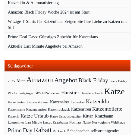
Katzenklo & Automatisierung
Amazon: Black Friday Woche 2024 ist am Start
Witzige T-Shirts für Katzenfans: Zeigen Sie Ihre Liebe zu Katzen mit
Stil
Prime Deal Days: Günstiges Zubehör für Katzenfans
Aktuelle Last Minute Angebote bei Amazon
Schlagwörter
Amazon
Angebot
Black Friday
Alter
2025
Black Friday
Katze
Haustier
Woche
Freigänger
GPS
GPS-Tracker
Haustierucksack
Katzenklo
Katzenalter
Katze Ferien
Katzen-Vorleser
Katzenfan
Katzentoilette
Katzenstreu
Katzenname
Katzenpension
Katzenrucksack
Katze Urlaub
Kitten
Kratzbaum
Katzeria
Katze Urlaubsbegleiter
Laerpointer
Last Minute
Luxus Kratzbaum
Nachlass
Name
Norwegische Waldkatze
Rabatt
Prime Day
Schnäppchen
selbstreinigendes
Rucksack