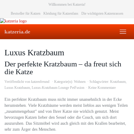
Skip
Willkommen bei Katzeria!
to
Bestseller für Katzen
Kleidung für Katzenfans
Die wichtigsten Katzenrassen
main
content
katzeria.de
Toggl
naviga
Luxus Kratzbaum
Der perfekte Kratzbaum – da freut sich
die Katze
Veröffentlicht von
katzenfreund
Kategorie(n):
Wohnen
Schlagwörter:
Kratzbaum
,
Luxus Kratzbaum
,
Luxus-Kratzbaum Lounge PetFusion
Keine Kommentare
Ein perfekter Kratzbaum muss nicht immer unansehnlich in der Ecke
herumstehen. Viele Kratzbäume werden meist lieblos aus wenigen Teilen
„zusammengebaut“ und von Ihrer Katze nie wirklich genutzt. Meist
bevorzugen Katzen lieber den Sessel oder die Couch, um sich dort
auszuruhen. Das Sitzmöbel wird auch gleich mit den Krallen bearbeitet,
sehr zum Ärger des Menschen.