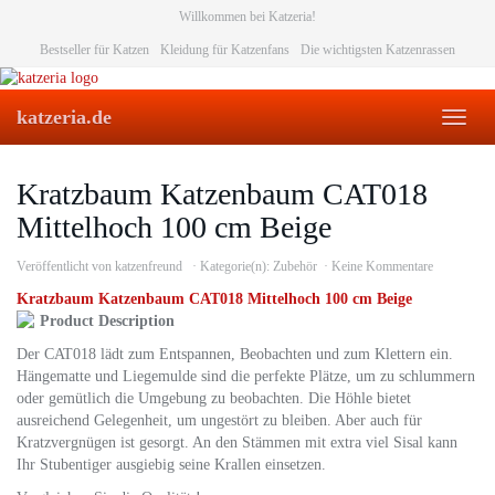
Skip
Willkommen bei Katzeria!
to
Bestseller für Katzen
Kleidung für Katzenfans
Die wichtigsten Katzenrassen
main
content
katzeria.de
Toggl
naviga
Kratzbaum Katzenbaum CAT018
Mittelhoch 100 cm Beige
Veröffentlicht von
katzenfreund
Kategorie(n):
Zubehör
Keine Kommentare
Kratzbaum Katzenbaum CAT018 Mittelhoch 100 cm Beige
Product Description
Der CAT018 lädt zum Entspannen, Beobachten und zum Klettern ein.
Hängematte und Liegemulde sind die perfekte Plätze, um zu schlummern
oder gemütlich die Umgebung zu beobachten. Die Höhle bietet
ausreichend Gelegenheit, um ungestört zu bleiben. Aber auch für
Kratzvergnügen ist gesorgt. An den Stämmen mit extra viel Sisal kann
Ihr Stubentiger ausgiebig seine Krallen einsetzen.