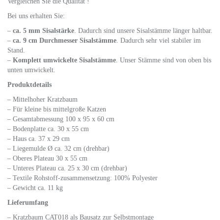
Vergleichen Sie die Qualität !
Bei uns erhalten Sie:
–
ca. 5 mm Sisalstärke
. Dadurch sind unsere Sisalstämme länger haltbar.
–
ca. 9 cm Durchmesser Sisalstämme
. Dadurch sehr viel stabiler im
Stand.
–
Komplett umwickelte Sisalstämme
. Unser Stämme sind von oben bis
unten umwickelt.
Produktdetails
– Mittelhoher Kratzbaum
– Für kleine bis mittelgroße Katzen
– Gesamtabmessung 100 x 95 x 60 cm
– Bodenplatte ca. 30 x 55 cm
– Haus ca. 37 x 29 cm
– Liegemulde Ø ca. 32 cm (drehbar)
– Oberes Plateau 30 x 55 cm
– Unteres Plateau ca. 25 x 30 cm (drehbar)
– Textile Rohstoff-zusammensetzung: 100% Polyester
– Gewicht ca. 11 kg
Lieferumfang
– Kratzbaum CAT018 als Bausatz zur Selbstmontage