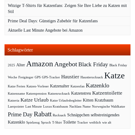
Witzige T-Shirts für Katzenfans: Zeigen Sie Ihre Liebe zu Katzen mit
Stil
Prime Deal Days: Günstiges Zubehör für Katzenfans
Aktuelle Last Minute Angebote bei Amazon
Schlagwörter
Amazon
Angebot
Black Friday
Alter
2025
Black Friday
Katze
Haustier
Woche
Freigänger
GPS
GPS-Tracker
Haustierucksack
Katzenklo
Katzenalter
Katze Ferien
Katzen-Vorleser
Katzenfan
Katzentoilette
Katzenstreu
Katzenname
Katzenpension
Katzenrucksack
Katze Urlaub
Kitten
Kratzbaum
Katzeria
Katze Urlaubsbegleiter
Laerpointer
Last Minute
Luxus Kratzbaum
Nachlass
Name
Norwegische Waldkatze
Rabatt
Prime Day
Schnäppchen
selbstreinigendes
Rucksack
Katzenklo
Toilette
Spielzeug
Spruch
T-Shirt
Tracker
weiblich
wie alt