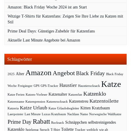
Amazon: Black Friday Woche 2024 ist am Start
Witzige T-Shirts für Katzenfans: Zeigen Sie Ihre Liebe zu Katzen mit
Stil
Prime Deal Days: Günstiges Zubehör für Katzenfans
Aktuelle Last Minute Angebote bei Amazon
Schlagwörter
Amazon
Angebot
Black Friday
Alter
2025
Black Friday
Katze
Haustier
Woche
Freigänger
GPS
GPS-Tracker
Haustierucksack
Katzenklo
Katzenalter
Katze Ferien
Katzen-Vorleser
Katzenfan
Katzentoilette
Katzenstreu
Katzenname
Katzenpension
Katzenrucksack
Katze Urlaub
Kitten
Kratzbaum
Katzeria
Katze Urlaubsbegleiter
Laerpointer
Last Minute
Luxus Kratzbaum
Nachlass
Name
Norwegische Waldkatze
Rabatt
Prime Day
Schnäppchen
selbstreinigendes
Rucksack
Katzenklo
Toilette
Spielzeug
Spruch
T-Shirt
Tracker
weiblich
wie alt