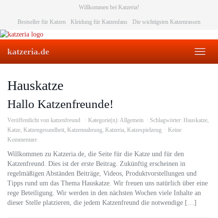
Skip
Willkommen bei Katzeria!
to
Bestseller für Katzen
Kleidung für Katzenfans
Die wichtigsten Katzenrassen
main
content
katzeria.de
Toggl
naviga
Hauskatze
Hallo Katzenfreunde!
Veröffentlicht von
katzenfreund
Kategorie(n):
Allgemein
Schlagwörter:
Hauskatze
,
Katze
,
Katzengesundheit
,
Katzennahrung
,
Katzeria
,
Katzespielzeug
Keine
Kommentare
Willkommen zu Katzeria.de, die Seite für die Katze und für den
Katzenfreund. Dies ist der erste Beitrag. Zukünftig erscheinen in
regelmäßigen Abständen Beiträge, Videos, Produktvorstellungen und
Tipps rund um das Thema Hauskatze. Wir freuen uns natürlich über eine
rege Beteiligung. Wir werden in den nächsten Wochen viele Inhalte an
dieser Stelle platzieren, die jedem Katzenfreund die notwendige […]