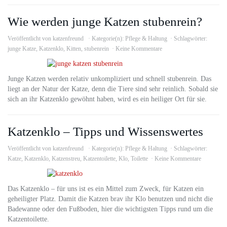
Wie werden junge Katzen stubenrein?
Veröffentlicht von
katzenfreund
Kategorie(n):
Pflege & Haltung
Schlagwörter:
junge Katze
,
Katzenklo
,
Kitten
,
stubenrein
Keine Kommentare
Junge Katzen werden relativ unkompliziert und schnell stubenrein. Das
liegt an der Natur der Katze, denn die Tiere sind sehr reinlich. Sobald sie
sich an ihr Katzenklo gewöhnt haben, wird es ein heiliger Ort für sie.
Katzenklo – Tipps und Wissenswertes
Veröffentlicht von
katzenfreund
Kategorie(n):
Pflege & Haltung
Schlagwörter:
Katze
,
Katzenklo
,
Katzenstreu
,
Katzentoilette
,
Klo
,
Toilette
Keine Kommentare
Das Katzenklo – für uns ist es ein Mittel zum Zweck, für Katzen ein
geheiligter Platz. Damit die Katzen brav ihr Klo benutzen und nicht die
Badewanne oder den Fußboden, hier die wichtigsten Tipps rund um die
Katzentoilette.