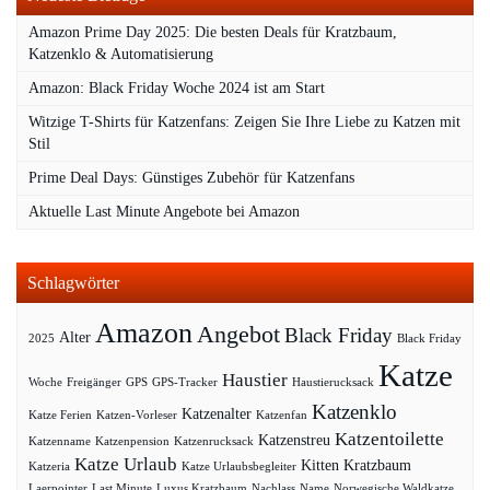
Amazon Prime Day 2025: Die besten Deals für Kratzbaum,
Katzenklo & Automatisierung
Amazon: Black Friday Woche 2024 ist am Start
Witzige T-Shirts für Katzenfans: Zeigen Sie Ihre Liebe zu Katzen mit
Stil
Prime Deal Days: Günstiges Zubehör für Katzenfans
Aktuelle Last Minute Angebote bei Amazon
Schlagwörter
Amazon
Angebot
Black Friday
Alter
2025
Black Friday
Katze
Haustier
Woche
Freigänger
GPS
GPS-Tracker
Haustierucksack
Katzenklo
Katzenalter
Katze Ferien
Katzen-Vorleser
Katzenfan
Katzentoilette
Katzenstreu
Katzenname
Katzenpension
Katzenrucksack
Katze Urlaub
Kitten
Kratzbaum
Katzeria
Katze Urlaubsbegleiter
Laerpointer
Last Minute
Luxus Kratzbaum
Nachlass
Name
Norwegische Waldkatze