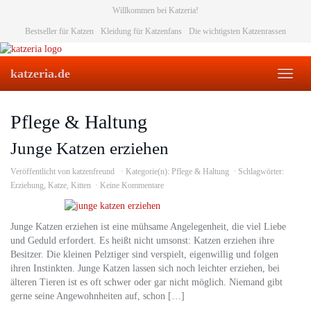
Skip
Willkommen bei Katzeria!
to
Bestseller für Katzen
Kleidung für Katzenfans
Die wichtigsten Katzenrassen
main
content
katzeria.de
Toggl
naviga
Pflege & Haltung
Junge Katzen erziehen
Veröffentlicht von
katzenfreund
Kategorie(n):
Pflege & Haltung
Schlagwörter:
Erziehung
,
Katze
,
Kitten
Keine Kommentare
Junge Katzen erziehen ist eine mühsame Angelegenheit, die viel Liebe
und Geduld erfordert. Es heißt nicht umsonst: Katzen erziehen ihre
Besitzer. Die kleinen Pelztiger sind verspielt, eigenwillig und folgen
ihren Instinkten. Junge Katzen lassen sich noch leichter erziehen, bei
älteren Tieren ist es oft schwer oder gar nicht möglich. Niemand gibt
gerne seine Angewohnheiten auf, schon […]