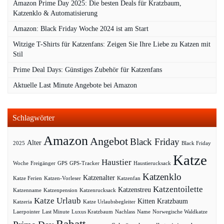
Amazon Prime Day 2025: Die besten Deals für Kratzbaum,
Katzenklo & Automatisierung
Amazon: Black Friday Woche 2024 ist am Start
Witzige T-Shirts für Katzenfans: Zeigen Sie Ihre Liebe zu Katzen mit
Stil
Prime Deal Days: Günstiges Zubehör für Katzenfans
Aktuelle Last Minute Angebote bei Amazon
Schlagwörter
Amazon
Angebot
Black Friday
Alter
2025
Black Friday
Katze
Haustier
Woche
Freigänger
GPS
GPS-Tracker
Haustierucksack
Katzenklo
Katzenalter
Katze Ferien
Katzen-Vorleser
Katzenfan
Katzentoilette
Katzenstreu
Katzenname
Katzenpension
Katzenrucksack
Katze Urlaub
Kitten
Kratzbaum
Katzeria
Katze Urlaubsbegleiter
Laerpointer
Last Minute
Luxus Kratzbaum
Nachlass
Name
Norwegische Waldkatze