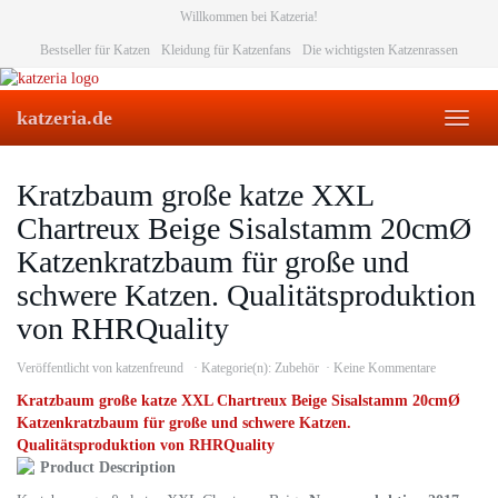
Skip
Willkommen bei Katzeria!
to
Bestseller für Katzen
Kleidung für Katzenfans
Die wichtigsten Katzenrassen
main
content
katzeria.de
Toggl
naviga
Kratzbaum große katze XXL
Chartreux Beige Sisalstamm 20cmØ
Katzenkratzbaum für große und
schwere Katzen. Qualitätsproduktion
von RHRQuality
Veröffentlicht von
katzenfreund
Kategorie(n):
Zubehör
Keine Kommentare
Kratzbaum große katze XXL Chartreux Beige Sisalstamm 20cmØ
Katzenkratzbaum für große und schwere Katzen.
Qualitätsproduktion von RHRQuality
Product Description