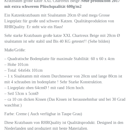
Kratzbaum große katze XXL Chartreux Beige
Neue produktion 2017
mit extra schwerem Plüschqualität 600g/m2
Ein Katzenkratzbaum mit Sisalstamm 20cm Ø und mega Grosse
Liegeplatz für große und schwere Katzen. Qualitätsproduktion von
RHRQuality. Er steht wie ein Haus!
Sehr starke Kratzbaum große katze XXL Chartreux Beige mit 20cm Ø
sisalstamm ist sehr stabil und Bis 40 KG getestet!! (Sehe bilden)
Maße/Größe:
– Quadratische Bodenplatte für maximale Stabilität: 60 x 60 x 4cm
– Hohe 101cm
– Total: 64x64x 101cm
– 1 x Sisalstamm mit einem Durchmesser von 20cm und lange 80cm ist
mit 4 schrauben im bodenplatte ! Sehr Starke Konstruktion.
– Liegeplatz oben 64cmØ ! mit rand 16cm hoch.
– Seil 53cm x 5cmØ
– ca 10 cm dicken Kissen (Das Kissen ist herausnehmbar und bei 30 Grad
waschbar.)
Farbe: Creme ( Auch verfügbar in Taupe Grau)
Diese Kratzbaum von RHRQuality ist Qualitätsprodukt. Designed in den
Niederlanden und produziert mit beste Materialien.