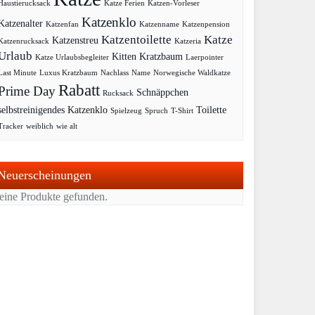
Haustierucksack
Katze Ferien
Katzen-Vorleser
Katzenklo
Katzenalter
Katzenfan
Katzenname
Katzenpension
Katzentoilette
Katze
Katzenstreu
Katzenrucksack
Katzeria
Urlaub
Kitten
Kratzbaum
Katze Urlaubsbegleiter
Laerpointer
Last Minute
Luxus Kratzbaum
Nachlass
Name
Norwegische Waldkatze
Rabatt
Prime Day
Schnäppchen
Rucksack
selbstreinigendes Katzenklo
Toilette
Spielzeug
Spruch
T-Shirt
Tracker
weiblich
wie alt
Neuerscheinungen
eine Produkte gefunden.