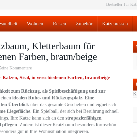
Bestseller für Ka
sundheit
Wohnen
Reisen
Zubehör
Katzenrassen
zbaum, Kletterbaum für
denen Farben, braun/beige
Keine Kommentare
atzen, Sisal, in verschiedenen Farben, braun/beige
hkeit zum Rückzug, als Spielbeschäftigung und zur
K
 einen
idealen Ruhe- und Rückzugsplatz. Eine
kten Überblick
über das gesamte Geschehen und eignet sich
me Liegefläche
. Ein Spielball, der sich bei Berührung schnell
lings. Ihre Katze kann sich an den
strapazierfähigen
l pflegen
. Zudem ist dieser Kratzbaum besonders formschön
esonders gut in Ihre Wohnsituation integrieren.