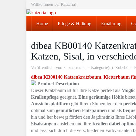
Skip
Willkommen bei Katzeria!
to
main
content
Home
Pflege & Haltung
Ernährung
Ge
dibea KB00140 Katzenkrat
Katzen, Sisal, in verschie
Veröffentlicht von
katzenfreund
Kategorie(n):
Zubehör
dibea KB00140 Katzenkratzbaum, Kletterbaum für K
Product Description
Dieser Kratzbaum ist für Ihre Katze perfekt als
Möglic
Krallenpflege
geeignet.
Eine geräumige Höhle
bietet
Aussichtsplattform
gibt Ihrem Stubentiger den
perfe
optimal zum
gemütlichen Entspannen
und als
beque
hin und her bewegt fördert den Jagdinstinkt Ihres Lieb
Sisalstangen
ausleben und ihre
Krallen dabei optima
und lässt sich durch die verschiedenen Farbvarianten b