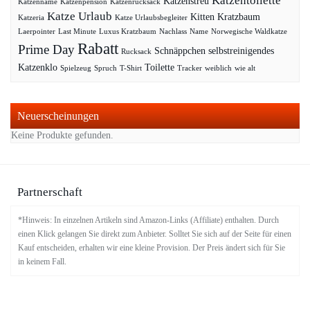
Katzentoilette
Katzenstreu
Katzenname
Katzenpension
Katzenrucksack
Katze Urlaub
Kitten
Kratzbaum
Katzeria
Katze Urlaubsbegleiter
Laerpointer
Last Minute
Luxus Kratzbaum
Nachlass
Name
Norwegische Waldkatze
Rabatt
Prime Day
Schnäppchen
selbstreinigendes
Rucksack
Katzenklo
Toilette
Spielzeug
Spruch
T-Shirt
Tracker
weiblich
wie alt
Neuerscheinungen
Keine Produkte gefunden.
Partnerschaft
*Hinweis: In einzelnen Artikeln sind Amazon-Links (Affiliate) enthalten. Durch
einen Klick gelangen Sie direkt zum Anbieter. Solltet Sie sich auf der Seite für einen
Kauf entscheiden, erhalten wir eine kleine Provision. Der Preis ändert sich für Sie
in keinem Fall.