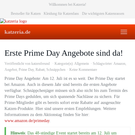
Skip
Willkommen bei Katzeria!
to
Bestseller für Katzen
Kleidung für Katzenfans
Die wichtigsten Katzenrassen
main
content
katzeria.de
Toggl
naviga
Erste Prime Day Angebote sind da!
Veröffentlicht von
katzenfreund
Kategorie(n):
Allgemein
Schlagwörter:
Amazon
,
Angebot
,
Prime Day
,
Rabatt
,
Schnäppchen
Keine Kommentare
Prime Day Angebote: Am 12. Juli ist es so weit. Der Prime Day startet
bei Amazon. Auch in diesem Jahr sind bereits die ersten Angebote
verfügbar. Schnäppchenjäger müssen sich also nicht bis zum Termin des
Prime Days gedulden, um sich spannende Nachlässe zu sichern. Für
Prime-Mitglieder gibt es bereits sofort erste Rabatte auf ausgesuchte
Katzen-Produkte. Hier sind unsere ersten Empfehlungen. Weitere
Informationen zu dem Aktionstag finden Sie hier:
www.amazon.de/primeday
.
Hinweis
: Das 48-stündige Event startet bereits am 12. Juli um