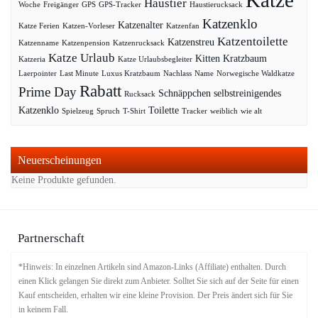
Haustier
Woche
Freigänger
GPS
GPS-Tracker
Haustierucksack
Katzenklo
Katzenalter
Katze Ferien
Katzen-Vorleser
Katzenfan
Katzentoilette
Katzenstreu
Katzenname
Katzenpension
Katzenrucksack
Katze Urlaub
Kitten
Kratzbaum
Katzeria
Katze Urlaubsbegleiter
Laerpointer
Last Minute
Luxus Kratzbaum
Nachlass
Name
Norwegische Waldkatze
Rabatt
Prime Day
Schnäppchen
selbstreinigendes
Rucksack
Katzenklo
Toilette
Spielzeug
Spruch
T-Shirt
Tracker
weiblich
wie alt
Neuerscheinungen
Keine Produkte gefunden.
Partnerschaft
*Hinweis: In einzelnen Artikeln sind Amazon-Links (Affiliate) enthalten. Durch
einen Klick gelangen Sie direkt zum Anbieter. Solltet Sie sich auf der Seite für einen
Kauf entscheiden, erhalten wir eine kleine Provision. Der Preis ändert sich für Sie
in keinem Fall.