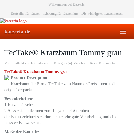
Skip
Willkommen bei Katzeria!
to
Bestseller für Katzen
Kleidung für Katzenfans
Die wichtigsten Katzenrassen
main
content
katzeria.de
Toggl
naviga
TecTake® Kratzbaum Tommy grau
Veröffentlicht von
katzenfreund
Kategorie(n):
Zubehör
Keine Kommentare
TecTake® Kratzbaum Tommy grau
Product Description
Kratzbaum der Firma TecTake zum Hammer-Preis – neu und
originalverpackt.
Besonderheiten:
1 Katzenhäuschen
2 Aussichtsplattformen zum Liegen und Ausruhen
der Baum zeichnet sich durch eine sehr gute Verarbeitung und eine
massive Bauweise aus
Maße der Bauteile: