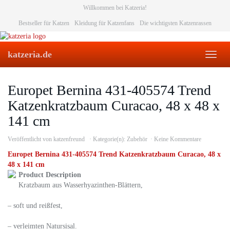
Skip
Willkommen bei Katzeria!
to
Bestseller für Katzen
Kleidung für Katzenfans
Die wichtigsten Katzenrassen
main
content
katzeria.de
Toggl
naviga
Europet Bernina 431-405574 Trend
Katzenkratzbaum Curacao, 48 x 48 x
141 cm
Veröffentlicht von
katzenfreund
Kategorie(n):
Zubehör
Keine Kommentare
Europet Bernina 431-405574 Trend Katzenkratzbaum Curacao, 48 x
48 x 141 cm
Product Description
Kratzbaum aus Wasserhyazinthen-Blättern,
– soft und reißfest,
– verleimten Natursisal.