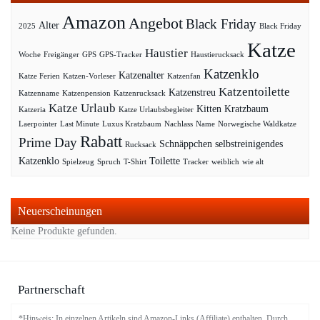
Amazon
Angebot
Black Friday
Alter
2025
Black Friday
Katze
Haustier
Woche
Freigänger
GPS
GPS-Tracker
Haustierucksack
Katzenklo
Katzenalter
Katze Ferien
Katzen-Vorleser
Katzenfan
Katzentoilette
Katzenstreu
Katzenname
Katzenpension
Katzenrucksack
Katze Urlaub
Kitten
Kratzbaum
Katzeria
Katze Urlaubsbegleiter
Laerpointer
Last Minute
Luxus Kratzbaum
Nachlass
Name
Norwegische Waldkatze
Rabatt
Prime Day
Schnäppchen
selbstreinigendes
Rucksack
Katzenklo
Toilette
Spielzeug
Spruch
T-Shirt
Tracker
weiblich
wie alt
Neuerscheinungen
Keine Produkte gefunden.
Partnerschaft
*Hinweis: In einzelnen Artikeln sind Amazon-Links (Affiliate) enthalten. Durch